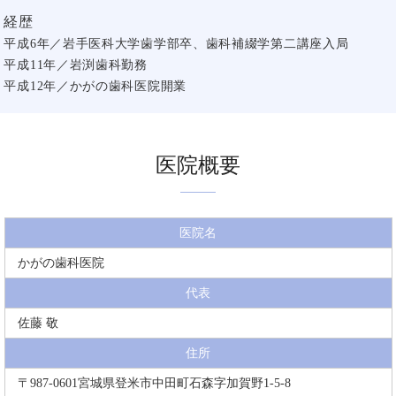
経歴
平成6年／岩手医科大学歯学部卒、歯科補綴学第二講座入局
平成11年／岩渕歯科勤務
平成12年／かがの歯科医院開業
医院概要
医院名
かがの歯科医院
代表
佐藤 敬
住所
〒987-0601宮城県登米市中田町石森字加賀野1-5-8