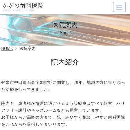
MENU
医院案内
About
HOME
医院案内
院内紹介
登米市中田町石森字加賀野に開業し、20年。地域の方に寄り添っ
た治療を行ってきました。
院内も、患者様が快適に過ごせるよう診療室はすべて個室、バリ
アフリー設計やキッズルームなども用意しています。
お子様からご高齢の方まで、親しみやすく相談しやすい歯科医院
をこれからを目指してまいります。